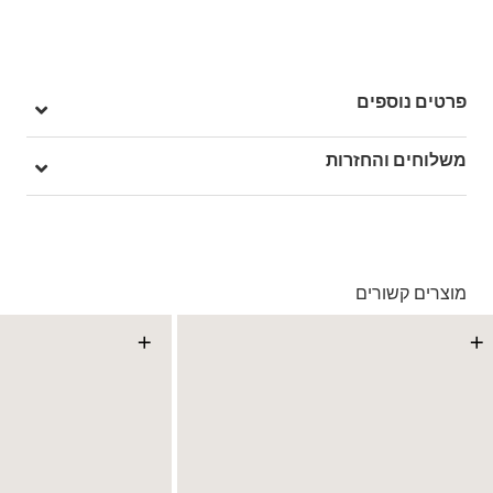
פרטים נוספים
מק"ט: V00D5R12Q
משלוחים והחזרות
בהזמנה מעל ל- 149 ₪ – משלוח חינם.
בהזמנה מתחת ל-149 ₪ – משלוח בעלות של 19.90 ₪
עד 5 ימי עסקים מקבלת החשבונית
מוצרים קשורים
*ייתכנו עיכובים בעקבות עומסים
*בכפוף ל
תנאי המשלוחים המלאים כאן
+
+
החזרות והחלפות
באמצעות שליח עד הבית ללא עלות או בסניפי הרשת
*בכפוף ל
תנאי ההחזרות וההחלפות המלאים כאן