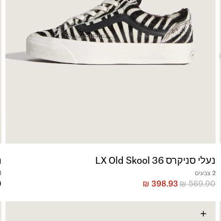
נעלי סניקרס LX Old Skool 36
נ
2 צבעים
1 צב
0
₪
398.93
₪
569.90
+