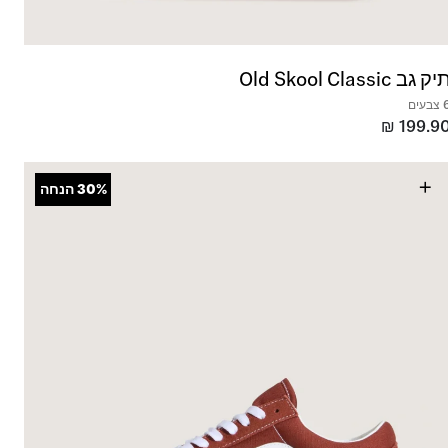
ק גב Old Skool Classic
בעים
₪
199.9
+
30%
הנחה