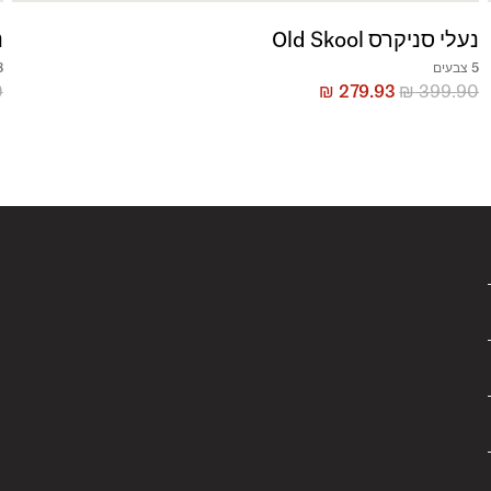
נעלי סניקרס Old Skool
נ
5 צבעים
8 צ
0
₪
279.93
₪
399.90