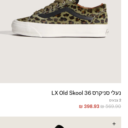
נעלי סניקרס LX Old Skool 36
2 צבעים
₪
398.93
₪
569.90
+