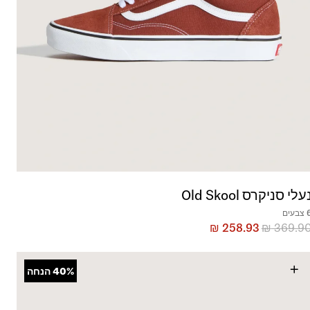
עלי סניקרס Old Skool
בעים
₪
258.93
₪
369.9
+
40%
הנחה