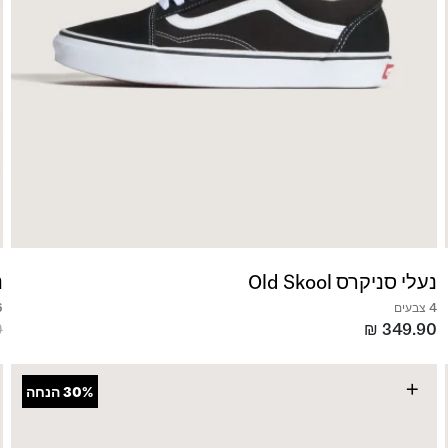
נעלי סניקרס Old Skool
נ
4 צבעים
6 צ
0
₪
349.90
+
30%
הנחה