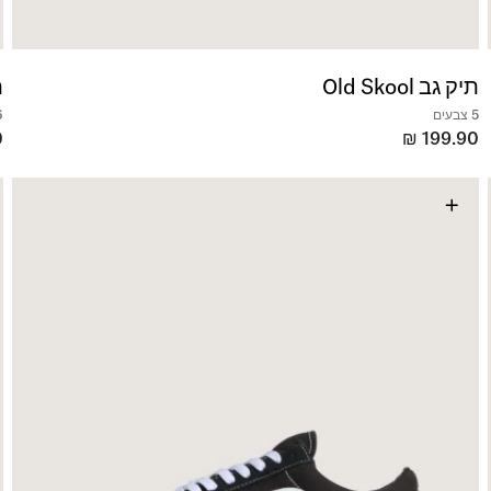
תיק גב Old Skool
תי
5 צבעים
6 צ
0
₪
199.90
+