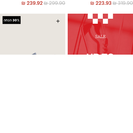
₪
239.92
₪
299.90
₪
223.93
₪
319.90
+
30%
הנחה
נעלי סניקרס Authentic
6 צבעים
₪
258.93
₪
369.90