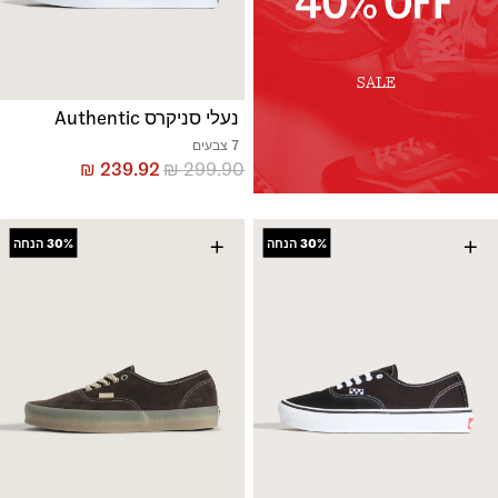
נעלי סניקרס Authentic
7 צבעים
₪
239.92
₪
299.90
+
+
30%
הנחה
30%
הנחה