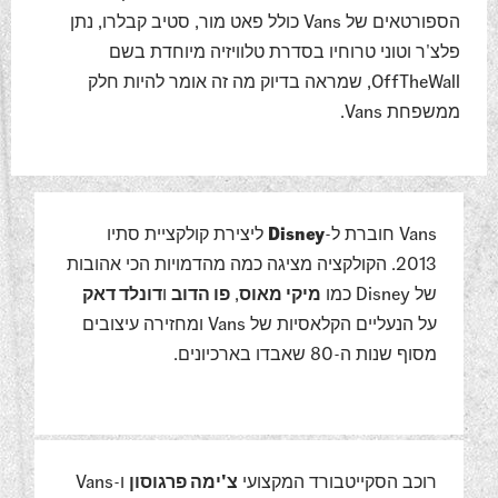
הספורטאים של Vans כולל פאט מור, סטיב קבלרו, נתן
פלצ'ר וטוני טרוחיו בסדרת טלוויזיה מיוחדת בשם
OffTheWall, שמראה בדיוק מה זה אומר להיות חלק
ממשפחת Vans.
Vans חוברת ל-
Disney
ליצירת קולקציית סתיו
2013. הקולקציה מציגה כמה מהדמויות הכי אהובות
של Disney כמו
מיקי מאוס
,
פו הדוב
ו
דונלד דאק
על הנעליים הקלאסיות של Vans ומחזירה עיצובים
מסוף שנות ה-80 שאבדו בארכיונים.
רוכב הסקייטבורד המקצועי
צ'ימה פרגוסון
ו-Vans