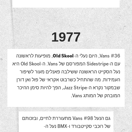
1977
Vans #36, היום נעלי ה-
Old Skool
, מופיעות לראשונה
עם ה-Sidestripe המפורסם של Vans. ה-Old Skool היא
נעל הסקייט הראשונה ששילבה פאנלים מעור לשיפור
העמידות. מה שהתחיל כשרבוט אקראי של פול ואן דורן
שבמקור נקרא ה-Jazz Stripe, הפך להיות סימן ההיכר
המובהק של המותג Vans.
גם הנעל Vans #98 מתעוררת לחיים, ובזכותם
של רוכבי סקייטבורד ו-BMX נעל ה-