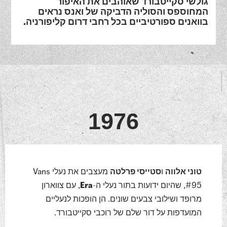
גולשי סקייטבורד שאוהבים את האיפור
המחוספס והסוליה הדביקה של ואנס
נראים
בוואנים ספורטיביים בכל רחבי דרום קליפורניה.
1976
טוני אלווה
ו
סטייסי פרלטה
מעצבים את נעלי Vans
#95, שהיום ידועות בתור נעלי ה-
Era
, עם צווארון
מרופד ושילובי צבעים שונים. הן הופכות לנעליים
המועדפות על דור שלם של רוכבי סקייטבורד.