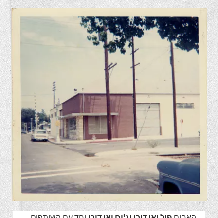
האחים
פול ואן דורן וג’ים ואן דורן
יחד עם השותפים