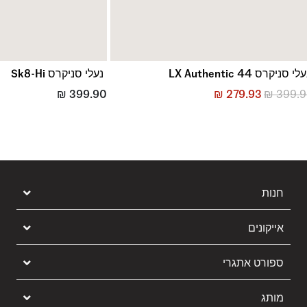
• סוליית הוולקונייזד שלנו מושלמת ל"תחושת בורד" מעולה וגמישות
משפרת
• סמל Sidestripe™ האייקוני שלנו.
לי סניקרס LX Authentic 44
נעלי סניקרס Sk8-Hi
₪
399.90
₪
279.93
₪
399.
חנות
אייקונים
ספורט אתגרי
מותג