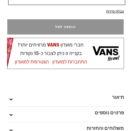
טבלת מידות
הוספה לסל
חברי מועדון
VANS
מרוויחים יותר!
בקנייה זו ניתן לצבור כ-15 נקודות
התחברות למועדון
הצטרפות למועדון
תיאור
נעלי הסניקרס לתינוקות Old Skool V מעניקות פרשנות חדשה לנעל ה
פרטים נוספים
Sidestripe האייקונית שלנו, כשהן מחליפות את השרוכים המסורתיים
בשני סגירות סקוץ' נוחות, יחד עם עיצוב של החלק העליון המוכר
מק"ט: V00CTGFRQ
משלוחים והחזרות
והאהוב, הנעל הזו שומרת על המראה הקלאסי של המקור, תוך שהן