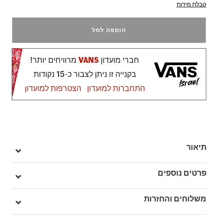
טבלת מידות
הוספה לסל
חברי מועדון
VANS
מרוויחים יותר!
בקנייה זו ניתן לצבור כ-15 נקודות
התחברות למועדון
הצטרפות למועדון
תיאור
רצועות סקוץ' שמקלות על התאמה – מושלם לקטנטנים שלכם.
פרטים נוספים
ה-Toddlers Old Skool V נותנות טוויסט לנעל האייקונית עם פס הצד
של Vans, ומחליפות את השרוכים הקלאסיים בשתי רצועות סקוץ'
מק"ט: V009RCE2W
משלוחים והחזרות
לנעילה קלה ובטוחה.
זמש, קנבס
הגזרה הנמוכה שומרת על הסטייל המוכר, תוך שהיא מבטיחה נוחות