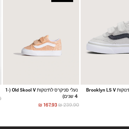
Brooklyn LS
נעלי סניקרס לתינוקות Old Skool V (1-
נ
4 שנים)
0
₪
167.93
₪
239.90