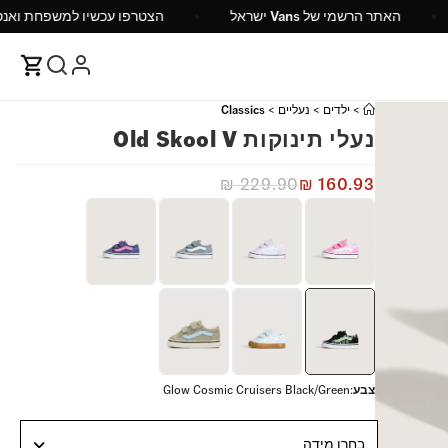
ש"ח
האתר הרשמי של Vans ישראל
הצטרפו עכשיו ל
>
ילדים
>
נעליים
>
Classics
נעלי תינוקות Old Skool V
₪
229.90
₪
160.93
צבע
:
Glow Cosmic Cruisers Black/Green
בחרו מידה