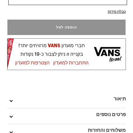
טבלת מידות
הוספה לסל
חברי מועדון
VANS
מרוויחים יותר!
בקנייה זו ניתן לצבור כ-19 נקודות
התחברות למועדון
הצטרפות למועדון
תיאור
קופצים לעולם אחר עם Premium Down The Rabbit Hole T-Shirt –
פרטים נוספים
חולצת טי אוברסייז עם שרוולים קצרים וצווארון עגול, עשויה מבד
איכותי ונעים במיוחד.
מק"ט: V00MF8E06
משלוחים והחזרות
כוללת גרפיקה מרשימה במרכז החזית וכיתוב על כתף הגב, למראה