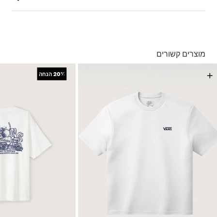
100% כותנה
ייחודי שמשלב נוחות עם סטייל אורבני.
בהזמנה מעל ל- 149 ₪ – משלוח חינם.
בהזמנה מתחת ל-149 ₪ – משלוח בעלות של 19.90 ₪
עד 5 ימי עסקים מקבלת החשבונית
מוצרים קשורים
*ייתכנו עיכובים בעקבות עומסים
*בכפוף ל
תנאי המשלוחים המלאים כאן
+
+
20%
הנחה
החזרות והחלפות
באמצעות שליח עד הבית ללא עלות או בסניפי הרשת
*בכפוף ל
תנאי ההחזרות וההחלפות המלאים כאן