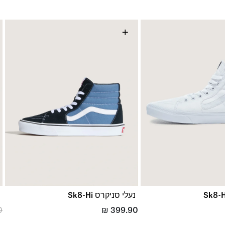
+
נעלי סניקרס Sk8-Hi
נ
0
₪
399.90