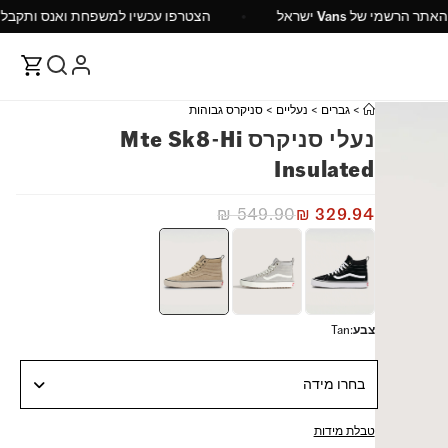
האתר הרשמי של Vans ישראל
הצטרפו עכשיו למשפחת ואנס ותקבלו 0%
>
גברים
>
נעליים
>
סניקרס גבוהות
נעלי סניקרס Mte Sk8-Hi
Insulated
₪
549.90
₪
329.94
צבע
:
Tan
בחרו מידה
טבלת מידות