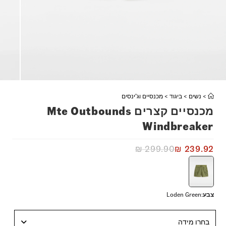
>
נשים
>
ביגוד
>
מכנסיים וג'ינסים
מכנסיים קצרים Mte Outbounds
Windbreaker
₪
299.90
₪
239.92
צבע
:
Loden Green
בחרו מידה