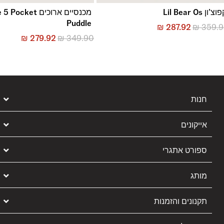
וצ'ון Lil Bear Os
מכנסיים ארוכים ocket
Puddle
₪
287.92
₪
359.
₪
279.92
₪
349.90
חנות
אייקונים
ספורט אתגרי
מותג
תקנונים והזמנות