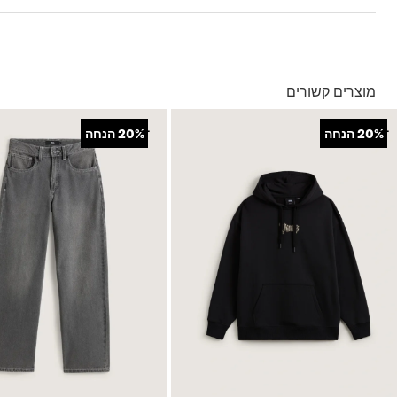
9 ס"מ
בהזמנה מעל ל- 149 ₪ – משלוח חינם.
בהזמנה מתחת ל-149 ₪ – משלוח בעלות של 19.90 ₪
עד 5 ימי עסקים מקבלת החשבונית
מוצרים קשורים
*ייתכנו עיכובים בעקבות עומסים
*בכפוף ל
תנאי המשלוחים המלאים כאן
+
+
20%
הנחה
20%
הנחה
החזרות והחלפות
באמצעות שליח עד הבית ללא עלות או בסניפי הרשת
*בכפוף ל
תנאי ההחזרות וההחלפות המלאים כאן