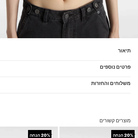
תיאור
הגוזייה Vans Flying V כוללת את הלוגו של Vans בחזית.
פרטים נוספים
מק"ט: VA7PNCCR3
משלוחים והחזרות
בהזמנה מעל ל- 149 ₪ – משלוח חינם.
בהזמנה מתחת ל-149 ₪ – משלוח בעלות של 19.90 ₪
עד 5 ימי עסקים מקבלת החשבונית
מוצרים קשורים
*ייתכנו עיכובים בעקבות עומסים
*בכפוף ל
תנאי המשלוחים המלאים כאן
+
+
20%
הנחה
20%
הנחה