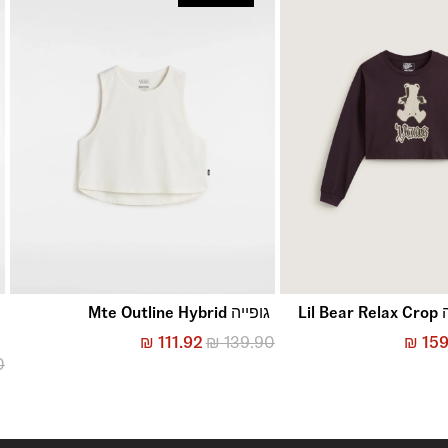
Lil
גופייה Mte Outline Hybrid
p
₪
111.92
₪
139.90
₪
159
0