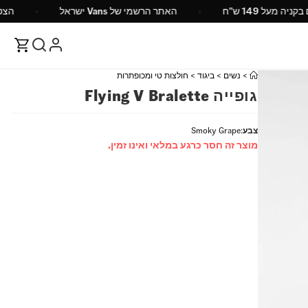
ח חינם בקניה מעל 149 ש"ח
האתר הרשמי של Vans ישראל
>
נשים
>
ביגוד
>
חולצות טי ומכופתרות
גופייה Flying V Bralette
צבע
:
Smoky Grape
מוצר זה חסר כרגע במלאי ואינו זמין.