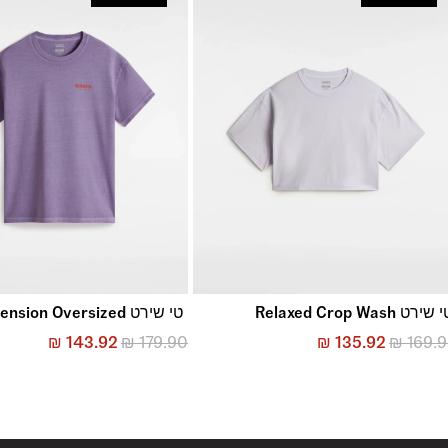
החזרות והחלפות
באמצעות שליח עד הבית ללא עלות או בסניפי הרשת
*בכפוף ל
תנאי ההחזרות וההחלפות המלאים כאן
שירט Relaxed Crop Wash
טי שירט Suspension Oversized
₪
143.92
₪
179.90
₪
135.92
₪
169.