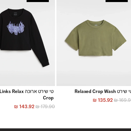
החזרות והחלפות
באמצעות שליח עד הבית ללא עלות או בסניפי הרשת
*בכפוף ל
תנאי ההחזרות וההחלפות המלאים כאן
שירט Relaxed Crop Wash
טי שירט ארוכה s Relax
Crop
₪
135.92
₪
169.
₪
143.92
₪
179.90