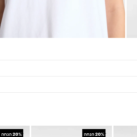
חולצת הטי הקצרה The Ethereal T-Shirt מגיעה עם צווארון עגול, שרוולים קצרים ולוגו Vans עם גראפיקה של כנפיים מלפנים ומאחור, ועם גזרת אוברסייז
+
+
20%
הנחה
20%
הנחה