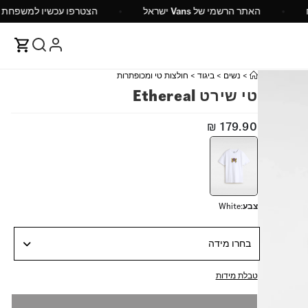
 מעל 149 ש"ח
האתר הרשמי של Vans ישראל
הצטרפו
>
נשים
>
ביגוד
>
חולצות טי ומכופתרות
טי שירט Ethereal
₪
179.90
צבע
:
White
בחרו מידה
טבלת מידות