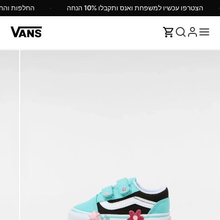
הצטרפו עכשיו למשפחת ואנס ותקבלו 10% הנחה
החלפות והח