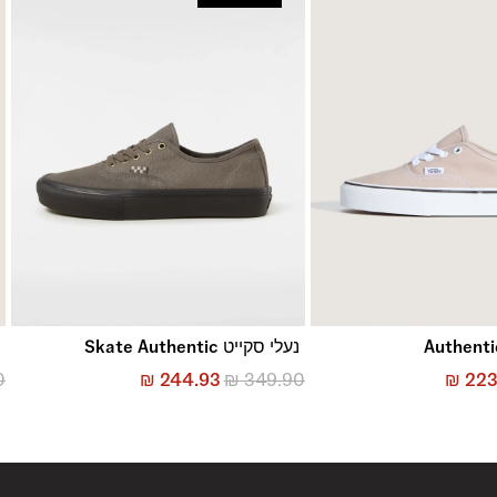
נעלי סקייט Skate Authentic
נ
0
₪
244.93
₪
349.90
₪
223