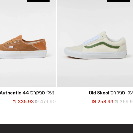
החזרות והחלפות
באמצעות שליח עד הבית ללא עלות או בסניפי הרשת
*בכפוף ל
תנאי ההחזרות וההחלפות המלאים כאן
לי סניקרס Old Skool
נעלי סניקרס Premium Authentic 44
₪
335.93
₪
479.90
₪
258.93
₪
369.