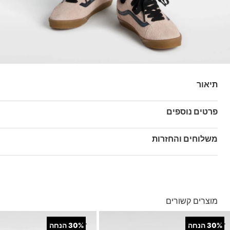
תיאור
פרטים נוספים
המוכר שיש לדגם ה – Old Skool המקורי שלנו, מגיעה עם פרופיל נמוך ומלא סטייל וסגירת שרוכים.
מק"ט: V00D0ERF8
משלוחים והחזרות
בהזמנה מעל ל- 149 ₪ – משלוח חינם.
בהזמנה מתחת ל-149 ₪ – משלוח בעלות של 19.90 ₪
עד 5 ימי עסקים מקבלת החשבונית
מוצרים קשורים
*ייתכנו עיכובים בעקבות עומסים
*בכפוף ל
תנאי המשלוחים המלאים כאן
+
+
30%
הנחה
30%
הנחה