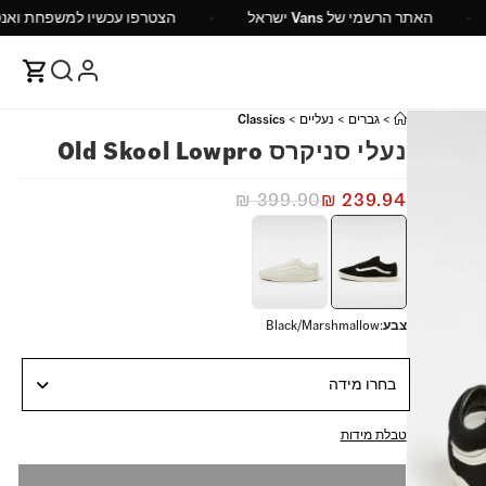
1 ש"ח
האתר הרשמי של Vans ישראל
הצטרפו עכשיו
>
גברים
>
נעליים
>
Classics
נעלי סניקרס Old Skool Lowpro
₪
399.90
₪
239.94
צבע
:
Black/Marshmallow
בחרו מידה
טבלת מידות