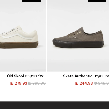
החזרות והחלפות
באמצעות שליח עד הבית ללא עלות או בסניפי הרשת
*בכפוף ל
תנאי ההחזרות וההחלפות המלאים כאן
לי סקייט Skate Authentic
נעלי סניקרס Old Skool
₪
279.93
₪
399.90
₪
244.93
₪
349.