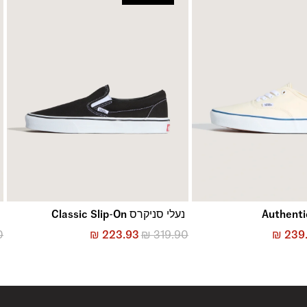
נעלי סניקרס Classic Slip-On
נ
0
₪
223.93
₪
319.90
₪
239