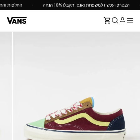
הצטרפו עכשיו למשפחת ואנס ותקבלו 10% הנחה
החלפות והח