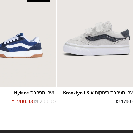
החזרות והחלפות
באמצעות שליח עד הבית ללא עלות או בסניפי הרשת
*בכפוף ל
תנאי ההחזרות וההחלפות המלאים כאן
לי סניקרס תינוקות Brooklyn LS V
נעלי סניקרס Hylane
₪
209.93
₪
299.90
₪
179.