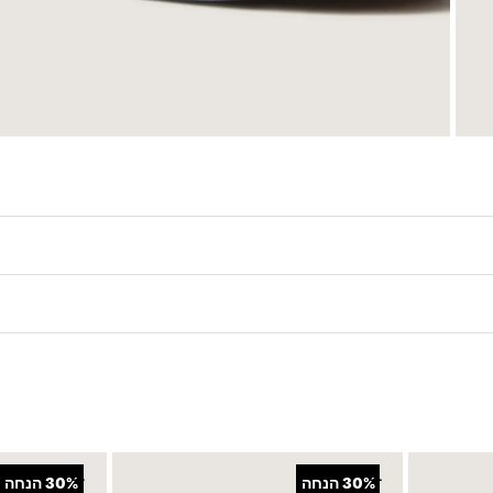
• נעל Sidestripe אייקונית בגזרה נמוכה בעיצוב מיוחד לילדים • סגירת שרוכים • גפה עמידה מזמש ומקנ
 הוופל המוכר
+
+
30%
הנחה
30%
הנחה