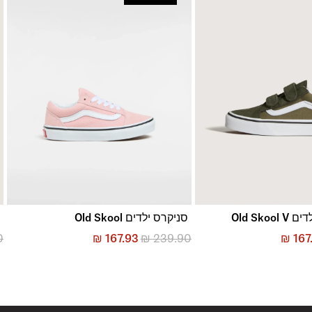
Old Sko
סניקרס ילדים Old Skool
ס
0
₪
167.93
₪
239.90
₪
167