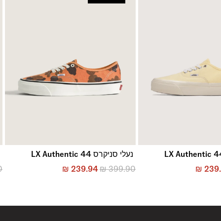
נעלי סניקרס LX Authentic 44
נ
0
₪
239.94
₪
399.90
₪
239