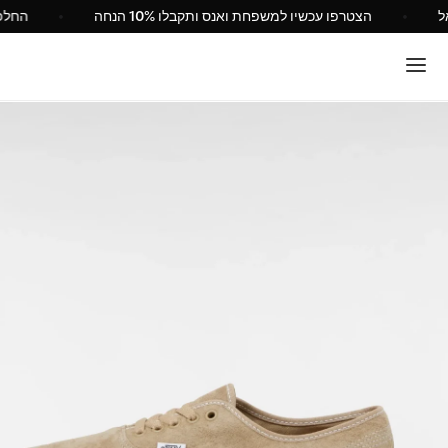
Van ישראל
הצטרפו עכשיו למשפחת ואנס ותקבלו 10% הנחה