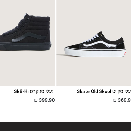
החזרות והחלפות
באמצעות שליח עד הבית ללא עלות או בסניפי הרשת
*בכפוף ל
תנאי ההחזרות וההחלפות המלאים כאן
לי סקייט Skate Old Skool
נעלי סניקרס Sk8-Hi
₪
399.90
₪
369.