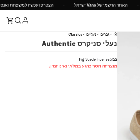
ש"ח
האתר הרשמי של Vans ישראל
הצטרפו עכשיו ל
>
גברים
>
נעליים
>
Classics
נעלי סניקרס Authentic
צבע
:
Pig Suede Incense
מוצר זה חסר כרגע במלאי ואינו זמין.