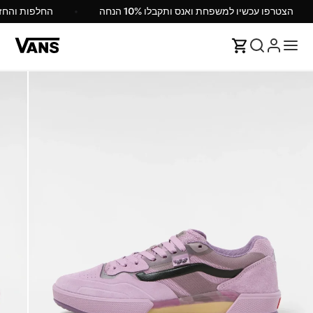
הצטרפו עכשיו למשפחת ואנס ותקבלו 10% הנחה
החלפות והח