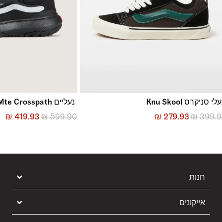
לי סניקרס Knu Skool
נעליים Mte Crosspath
₪
419.93
₪
599.90
₪
279.93
₪
399.
חנות
אייקונים