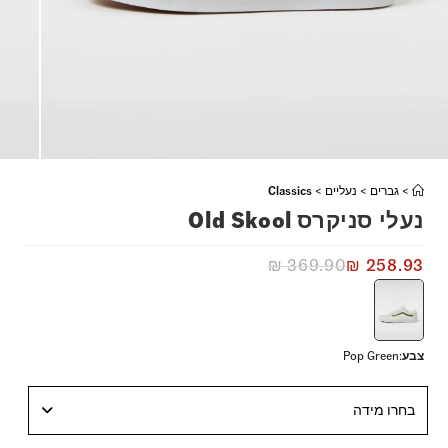
>
גברים
>
נעליים
>
Classics
נעלי סניקרס Old Skool
₪
369.90
₪
258.93
צבע
:
Pop Green
בחרו מידה