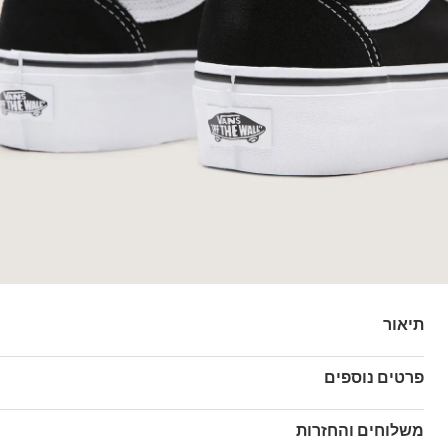
תיאור
ה-Old Skool Platform הן נעלי סקייטבורד העשויות זמש וק
פרטים נוספים
Vans לפלטפורמת Waffle הייחודית למותג.
מק"ט: VA3B3UY28
משלוחים והחזרות