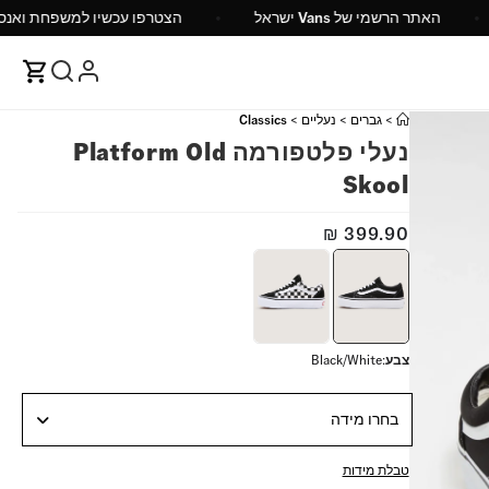
14 ש"ח
האתר הרשמי של Vans ישראל
הצטרפו עכשיו
>
גברים
>
נעליים
>
Classics
נעלי פלטפורמה Platform Old
Skool
₪
399.90
צבע
:
Black/White
בחרו מידה
טבלת מידות