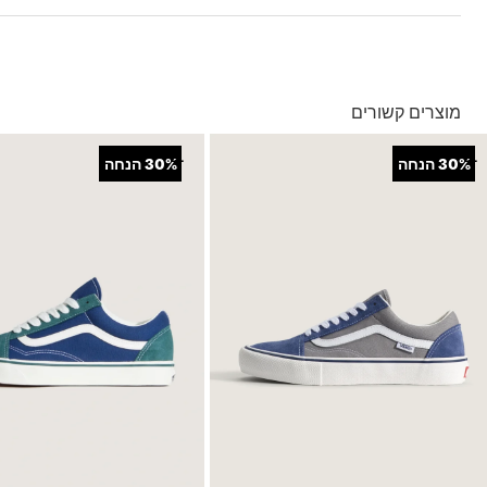
בהזמנה מעל ל- 149 ₪ – משלוח חינם.
בהזמנה מתחת ל-149 ₪ – משלוח בעלות של 19.90 ₪
עד 5 ימי עסקים מקבלת החשבונית
מוצרים קשורים
*ייתכנו עיכובים בעקבות עומסים
*בכפוף ל
תנאי המשלוחים המלאים כאן
+
+
30%
הנחה
30%
הנחה
החזרות והחלפות
באמצעות שליח עד הבית ללא עלות או בסניפי הרשת
*בכפוף ל
תנאי ההחזרות וההחלפות המלאים כאן