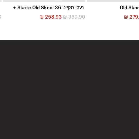
נעלי סקייט Skate Old Skool 36 +
נ
0
₪
258.93
₪
369.90
₪
279