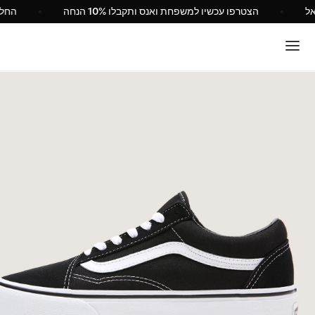
 Vans ישראל
הצטרפו עכשיו למשפחת ואנס ותקבלו 10% הנחה