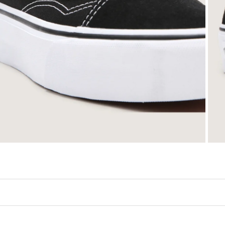
נבס חזק למניעת שחיקה עם קולר אחורי מרופד לתמיכה וגמישות ושילוב בין הפס הקלאסי והמ