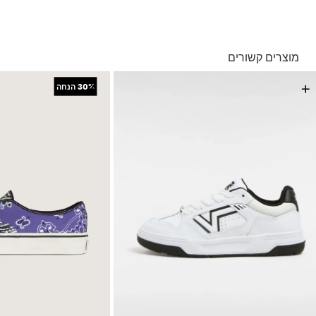
בהתאם למראה ה-Off The Wall, נעלי Vans Sidestripe™‎ האייקוניות
בהזמנה מעל ל- 149 ₪ – משלוח חינם.
עוצבו מחדש בתבנית יהלום תלת ממדי נפוח שתורם גם הוא ללוק
בהזמנה מתחת ל-149 ₪ – משלוח בעלות של 19.90 ₪
הצ'אנקי הכולל.
עד 5 ימי עסקים מקבלת החשבונית
מוצרים קשורים
האוזן למשיכת העקב מאפשרת לנעול ולחלוץ את הנעל בקלות.
*ייתכנו עיכובים בעקבות עומסים
• השקה מחודשת של הנעל בגזרה נמוכה משנות ה-90 • גפה עמידה
*בכפוף ל
תנאי המשלוחים המלאים כאן
+
+
30%
הנחה
מזמש • לשון וצווארון קרסול גדולים ונפוחים • Sidestripe™‎ בתבנית
החזרות והחלפות
יהלום תלת ממדי נפוח • אוזן למשיכת העקב לנעילה קלה • סוליות גומי
בדפוס וופל האייקוני
באמצעות שליח עד הבית ללא עלות או בסניפי הרשת
*בכפוף ל
תנאי ההחזרות וההחלפות המלאים כאן