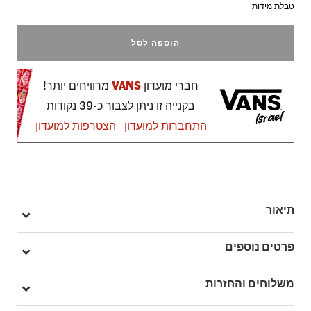
טבלת מידות
הוספה לסל
חברי מועדון
VANS
מרוויחים יותר!
בקנייה זו ניתן לצבור כ-39 נקודות
התחברות למועדון
הצטרפות למועדון
תיאור
דגם ה-Knu Skool חזר אלינו משנות ה-90, בתקופה שבה נעלי
פרטים נוספים
הסקייטרים היו נפוחות במיוחד.
הנעליים בגזרה נמוכה מורכבות מגפות זמש עמידות, וכוללות לשון
מק"ט: V009QC6BT
משלוחים והחזרות
וצווארון קרסול גדולים ונפוחים שמעניקים להן מראה מוגזם שמתכתב
עם נעלי ה-Old Skool המקוריות.