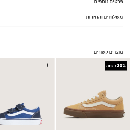
פרטים נוספים
מק"ט: V00CYAFSG
משלוחים והחזרות
בהזמנה מעל ל- 149 ₪ – משלוח חינם.
בהזמנה מתחת ל-149 ₪ – משלוח בעלות של 19.90 ₪
עד 5 ימי עסקים מקבלת החשבונית
מוצרים קשורים
*ייתכנו עיכובים בעקבות עומסים
*בכפוף ל
תנאי המשלוחים המלאים כאן
+
+
30%
הנחה
החזרות והחלפות
באמצעות שליח עד הבית ללא עלות או בסניפי הרשת
*בכפוף ל
תנאי ההחזרות וההחלפות המלאים כאן