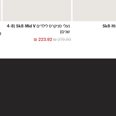
נעלי סניקרס לילדים Sk8-Mid V (4-8
נ
שנים)
0
₪
223.92
₪
279.90