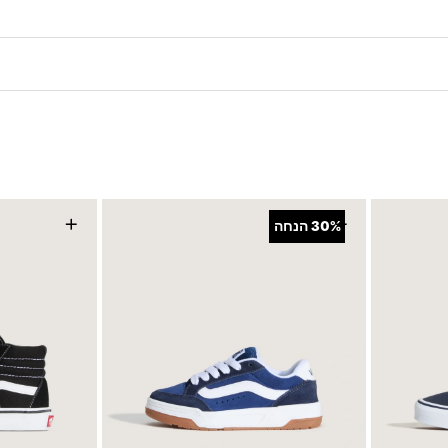
+
+
30%
הנחה