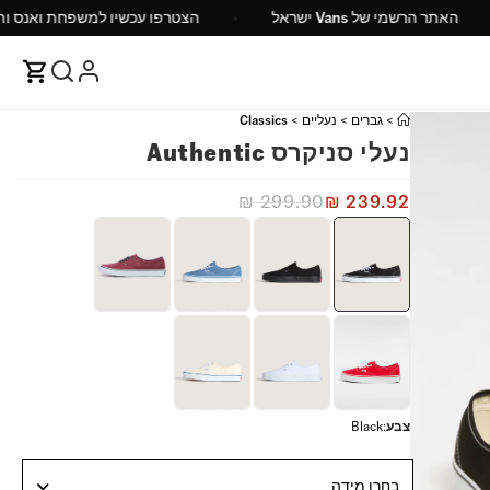
"ח
האתר הרשמי של Vans ישראל
הצטרפו עכשיו למ
>
גברים
>
נעליים
>
Classics
נעלי סניקרס Authentic
₪
299.90
₪
239.92
צבע
:
Black
בחרו מידה