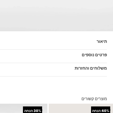
תיאור
פרטים נוספים
במיוחד.
מק"ט: VEE3BLK
משלוחים והחזרות
בהזמנה מעל ל- 149 ₪ – משלוח חינם.
בהזמנה מתחת ל-149 ₪ – משלוח בעלות של 19.90 ₪
עד 5 ימי עסקים מקבלת החשבונית
מוצרים קשורים
*ייתכנו עיכובים בעקבות עומסים
*בכפוף ל
תנאי המשלוחים המלאים כאן
+
+
40%
הנחה
30%
הנחה