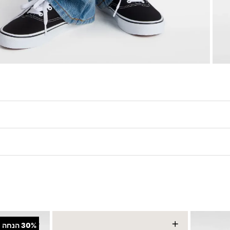
ה-Vans Authentic, היא נעל בגזרה נמוכה עם שרוכים לקשירה, תפרים עדינים, תווית Vans קלאסית וסוליית Waffle הייחודית למותג המעני
+
+
30%
הנחה