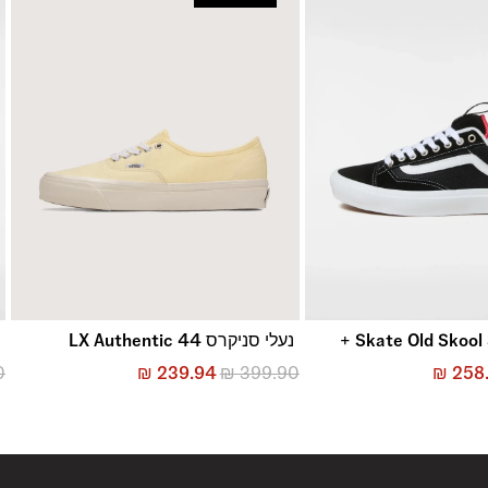
נעלי סניקרס LX Authentic 44
נ
0
₪
239.94
₪
399.90
₪
258