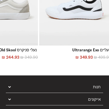
יים Ultrarange Exo
נעלי סניקרס Old Skool
₪
244.93
₪
349.90
₪
349.93
₪
499.
חנות
אייקונים