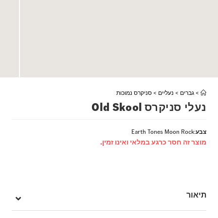
>
גברים
>
נעליים
>
סניקרס נמוכות
נעלי סניקרס Old Skool
צבע
:
Earth Tones Moon Rock
מוצר זה חסר כרגע במלאי ואינו זמין.
תיאור
הקולקציה Color Theory, שמשלבת גוונים מרהיבים ובלתי צפויים עם