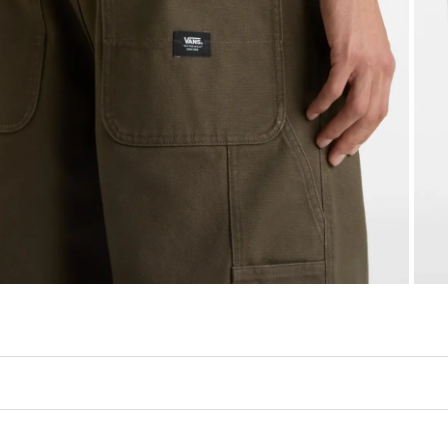
שילוב מושלם בין נוחות, עמידות וסטייל יומיומי – Drill Chore Carpenter Canvas Shorts עשויים קנבס כותנה עבה, עם גזרה רחבה שמאפשרת תנ