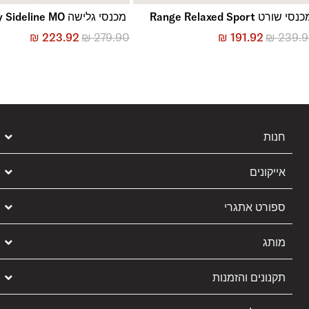
נסי שורט Range Relaxed Sport
מכנסי גלישה Daily Sideline MO
₪
223.92
₪
279.90
₪
191.92
₪
239.
חנות
אייקונים
ספורט אתגרי
מותג
תקנונים והזמנות