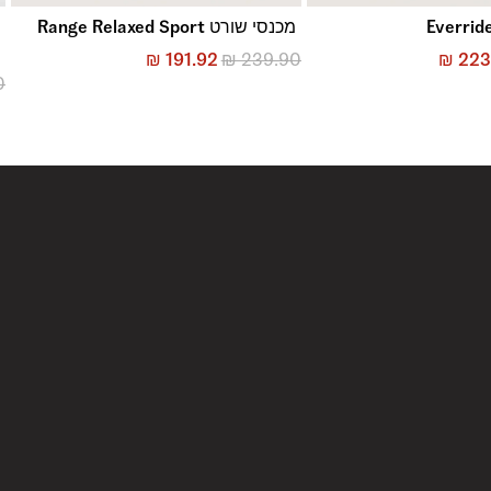
מכנסי שורט Range Relaxed Sport
c
₪
191.92
₪
239.90
₪
223
0