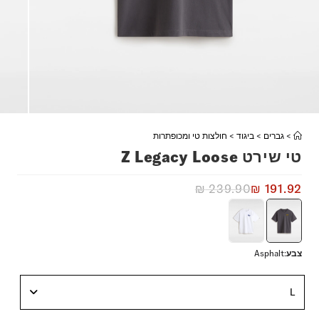
>
גברים
>
ביגוד
>
חולצות טי ומכופתרות
טי שירט Z Legacy Loose
₪
239.90
₪
191.92
צבע
:
Asphalt
L