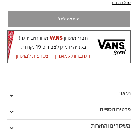
טבלת מידות
הוספה לסל
חברי מועדון
VANS
מרוויחים יותר!
בקנייה זו ניתן לצבור כ-19 נקודות
התחברות למועדון
הצטרפות למועדון
תיאור
ה-Legacy T-Shirt מגיעה בגזרה רחבה ונינוחה, עם שרוולים קצרים
פרטים נוספים
וצווארון עגול.
בחזית מופיע לוגו Vans® בצד שמאל של החזה, ובגב – גרפיקה גדולה
מק"ט: V00NWN1O7
משלוחים והחזרות
ומרשימה בהשראת פוסטרים של להקות, עם טאץ' ייחודי בסגנון Off
צווארון עגול
The Wall שמכניס טוויסט נועז לחולצה הקלאסית.