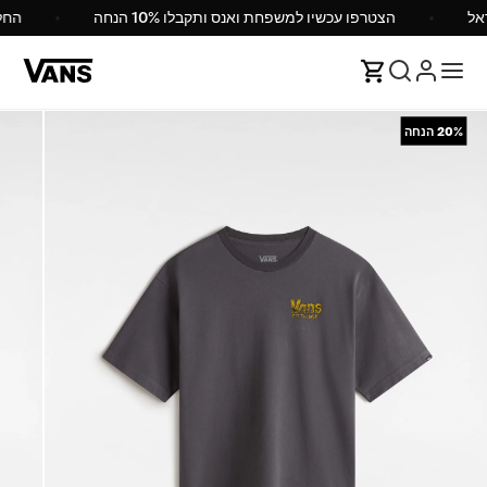
הצטרפו עכשיו למשפחת ואנס ותקבלו 10% הנחה
הח
20%
הנחה