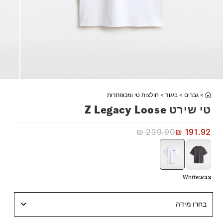
>
גברים
>
ביגוד
>
חולצות טי ומכופתרות
טי שירט Z Legacy Loose
₪
239.90
₪
191.92
צבע
:
White
בחרו מידה