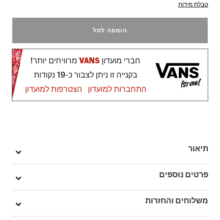
טבלת מידות
הוספה לסל
חברי מועדון
VANS
מרוויחים יותר!
בקנייה זו ניתן לצבור כ-19 נקודות
התחברות למועדון
הצטרפות למועדון
תיאור
ה-Legacy T-Shirt מגיעה בגזרה רחבה ונינוחה, עם שרוולים קצרים
פרטים נוספים
וצווארון עגול.
בחזית מופיע לוגו Vans® בצד שמאל של החזה, ובגב – גרפיקה גדולה
מק"ט: V00NWNWHT
משלוחים והחזרות
ומרשימה בהשראת פוסטרים של להקות, עם טאץ' ייחודי בסגנון Off
צווארון עגול
The Wall שמכניס טוויסט נועז לחולצה הקלאסית.
הדפס "Off The Wall" בגודל מלא בגב ולוגו Vans תואם על החזה