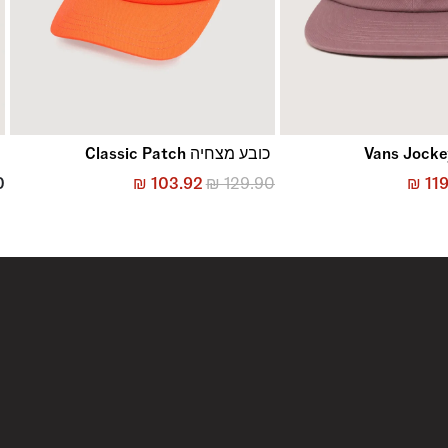
כובע מצחיה Classic Patch
כ
0
₪
103.92
₪
129.90
₪
119