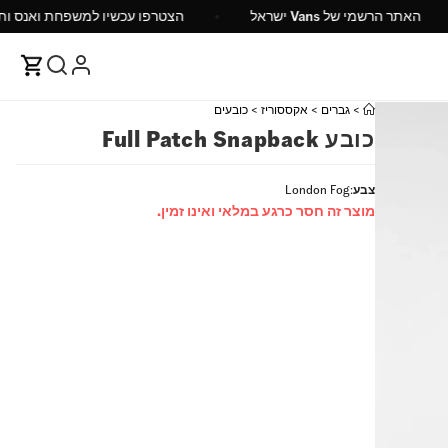
האתר הרשמי של Vans ישראל
הצטרפו עכשיו למשפ
>
גברים
>
אקססוריז
>
כובעים
כובע Full Patch Snapback
צבע
:
London Fog
מוצר זה חסר כרגע במלאי ואינו זמין.