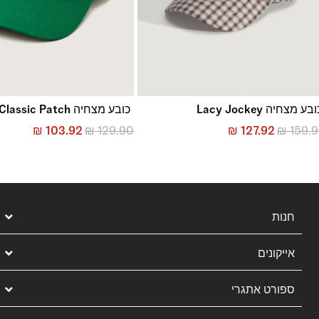
בע מצחיה Lacy Jockey
כובע מצחיה Classic Patch
₪
103.92
₪
129.90
₪
127.92
₪
159.
חנות
אייקונים
ספורט אתגרי