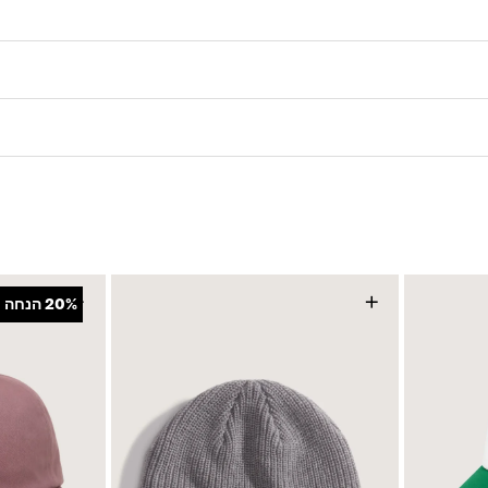
+
+
20%
הנחה