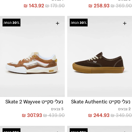
₪
143.92
₪
179.90
₪
258.93
₪
369.90
+
+
30%
הנחה
30%
הנחה
נעלי סקייט Skate Authentic
נעלי סקייט Skate 2 Wayvee
2 צבעים
5 צבעים
₪
307.93
₪
439.90
₪
244.93
₪
349.90