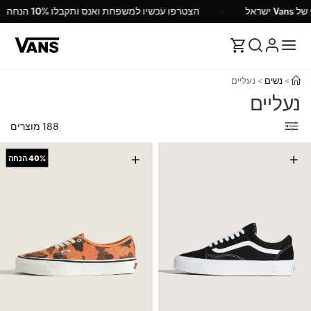
י של Vans ישראל
הצטרפו עכשיו למשפחת ואנס ותקבלו 10% הנחה
>
נשים
>
נעליים
נעליים
188 מוצרים
+
+
40%
הנחה