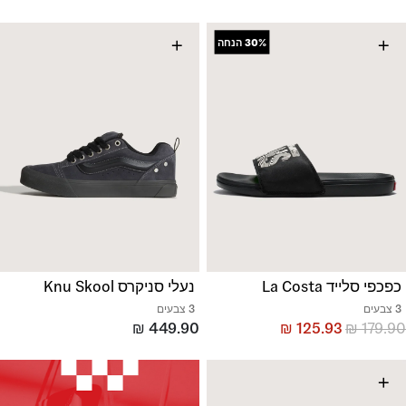
+
+
30%
הנחה
כפכפי סלייד La Costa
נעלי סניקרס Knu Skool
3 צבעים
3 צבעים
₪
449.90
₪
125.93
₪
179.90
+