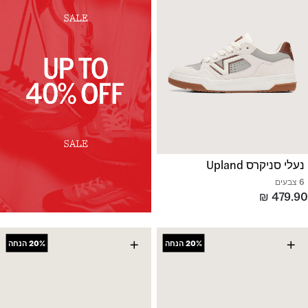
נעלי סניקרס Upland
6 צבעים
₪
479.90
+
+
20%
הנחה
20%
הנחה