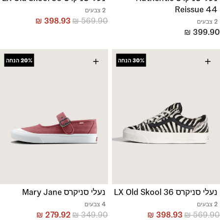
Reissue 44
2 צבעים
₪
398.93
₪
569.90
2 צבעים
₪
399.90
+
+
30%
הנחה
20%
הנחה
נעלי סניקרס LX Old Skool 36
נעלי סניקרס Mary Jane
2 צבעים
4 צבעים
₪
279.92
₪
349.90
₪
398.93
₪
569.90