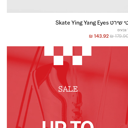
 שירט Skate Ying Yang Eyes
עים
₪
143.92
₪
179.9