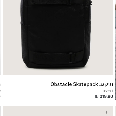
תיק גב Obstacle Skatepack
נ
1 צבעים
9 צ
0
₪
319.90
+