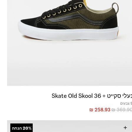
עלי סקייט + Skate Old Skool 36
בעים
₪
258.93
₪
369.9
+
20%
הנחה