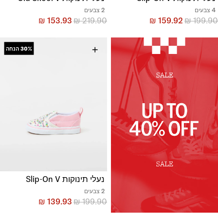
4 צבעים
2 צבעים
₪
153.93
₪
219.90
₪
159.92
₪
199.90
+
30%
הנחה
נעלי תינוקות Slip-On V
2 צבעים
₪
139.93
₪
199.90