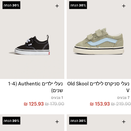
+
+
30%
הנחה
30%
הנחה
נעלי סניקרס לילדים Old Skool
נעלי ילדים Authentic (1-4
V
שנים)
7 צבעים
1 צבעים
₪
125.93
₪
179.90
₪
153.93
₪
219.90
+
+
30%
הנחה
20%
הנחה