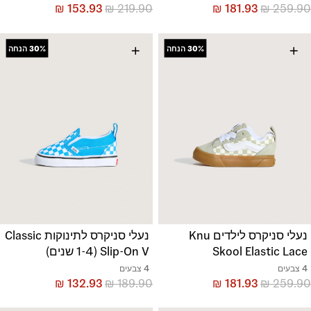
₪
153.93
₪
219.90
₪
181.93
₪
259.90
+
+
30%
הנחה
30%
הנחה
נעלי סניקרס לילדים Knu
נעלי סניקרס לתינוקות Classic
Skool Elastic Lace
Slip-On V (1-4 שנים)
4 צבעים
4 צבעים
₪
132.93
₪
189.90
₪
181.93
₪
259.90