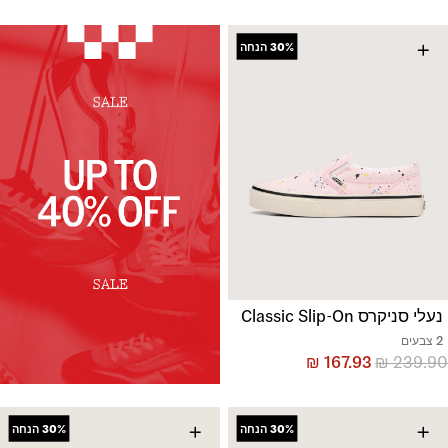
+
30%
הנחה
נעלי סניקרס Classic Slip-On
2 צבעים
₪
167.93
₪
239.90
+
+
30%
הנחה
30%
הנחה