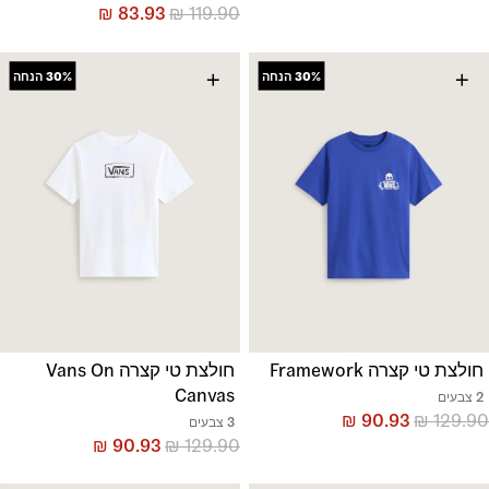
₪
83.93
₪
119.90
+
+
30%
הנחה
30%
הנחה
חולצת טי קצרה Framework
חולצת טי קצרה Vans On
Canvas
2 צבעים
₪
90.93
₪
129.90
3 צבעים
₪
90.93
₪
129.90