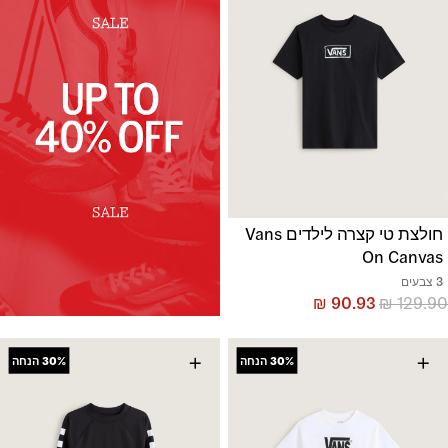
חולצת טי קצרה לילדים Vans
On Canvas
3 צבעים
₪
90.93
₪
129.90
+
+
30%
הנחה
30%
הנחה