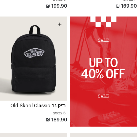
₪
199.90
₪
169.90
+
תיק גב Old Skool Classic
6 צבעים
₪
189.90