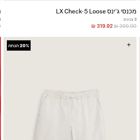
מכנסי ג'ינס LX Check-5 Loose
נ
3 צבעים
14
0
₪
319.92
₪
399.90
+
20%
הנחה