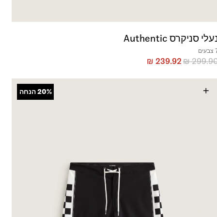
עלי סניקרס Authentic
בעים
₪
239.92
₪
299.9
+
20%
הנחה