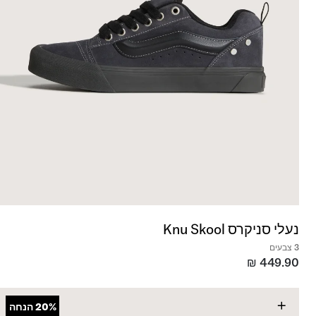
נעלי סניקרס Knu Skool
3 צבעים
₪
449.90
+
20%
הנחה