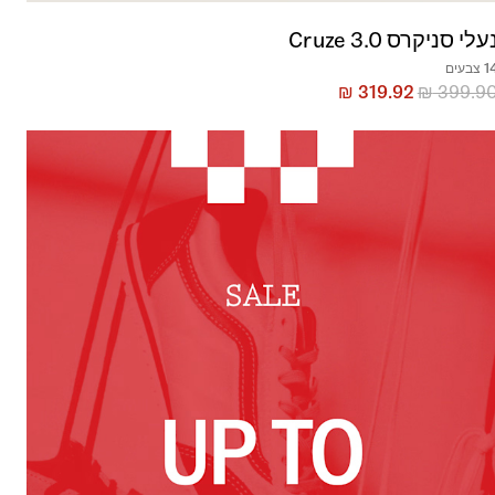
עלי סניקרס Cruze 3.0
 צבעים
₪
319.92
₪
399.9