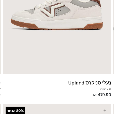
נעלי סניקרס Upland
e
6 צבעים
7 צ
0
₪
479.90
+
20%
הנחה