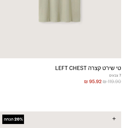
טי שירט קצרה LEFT CHEST
7 צבעים
₪
95.92
₪
119.90
+
20%
הנחה