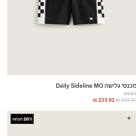
כנסי גלישה Daily Sideline MO
בעים
₪
223.92
₪
279.9
+
20%
הנחה