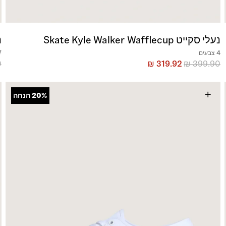
נעלי סקייט Skate Kyle Walker Wafflecup
נ
4 צבעים
7 צ
0
₪
319.92
₪
399.90
+
20%
הנחה