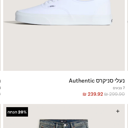
נעלי סניקרס Authentic
מ
7 צבעים
3 צ
0
₪
239.92
₪
299.90
+
20%
הנחה