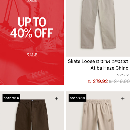
מכנסיים ארוכים Skate Loose
Atiba Haze Chino
2 צבעים
₪
279.92
₪
349.90
+
+
20%
הנחה
20%
הנחה