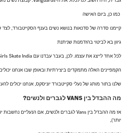
גברית, היה חשוב לנו לכלול את ה-Vanguards: קבוצת נשים מעוררות השראה מברזיל, יפן וארה”ב שסיפרו מה ההחלקה בסקייטבורד – וסגנון הסקייט – מסמלים בעיניהן.
כמו כן, ביום האישה
קיימנו סדרה של סדנאות בנושא נשים בענף הסקייטבורד, לצד ש
גיוון בא לביטוי בהזדמנות שניתנת
לכל אחד לייצג את עצמו. לכן, בעבר עבדנו עם Girls Skate India, המסייע לנשים צעירות לקחת חלק בעולם ההחלקה בסקייטבורד – שנחשב עדיין עיסוק “זר” בהודו.
הקמפיינים האלה מתמקדים ביצירתיות ובאופן שבו אנחנו יכולים 
שלנו בתור מותג של נעלי סקייטבורד יוניסקס, אנחנו יכולים להעצים את קהילת 
מה ההבדל בין VANS לגברים ולנשים?
אז מה ההבדל בין Vans לגברים ולנשים, אם ה
יותר),