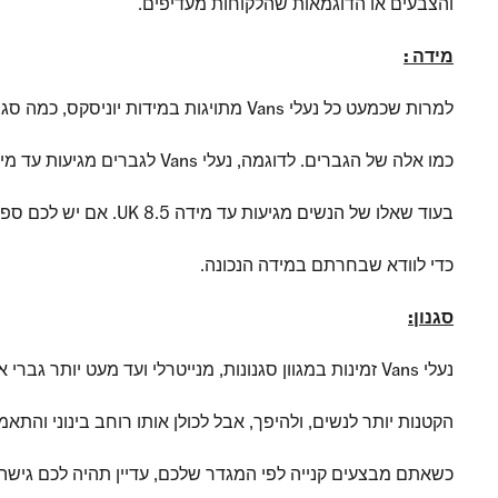
והצבעים או הדוגמאות שהלקוחות מעדיפים.
מידה :
למרות שכמעט כל נעלי Vans מתויגות במידות יוניסקס, כמה סגנונות עדיין מסווגים לפי מגדר, משום שהסגנונות של נשים אינם כוללים אותו טווח מידות
כמו אלה של הגברים. לדוגמה, נעלי Vans לגברים מגיעות עד מידה UK 15,
בעוד שאלו של הנשים מגיעות עד מידה UK 8.5. אם יש לכם ספק בקשר למידה שתתאים לכם בצורה הטובה ביותר, אתם יכולים לבדוק את מדריך המידות בכל דף מוצר או תחת שאלות נפוצות,
כדי לוודא שבחרתם במידה הנכונה.
סגנון:
נעלי Vans זמינות במגוון סגנונות, מנייטרלי ועד מעט יותר גברי או נשי. ייתכן שיהיה מעט קשה יותר למצוא את הסגנונות הגבריים במידות
הקטנות יותר לנשים, ולהיפך, אבל לכולן אותו רוחב בינוני והתאמה 
כשאתם מבצעים קנייה לפי המגדר שלכם, עדיין תהיה לכם גישה לכל הסגנונות הכי איקוניים של Vans, כשההבד