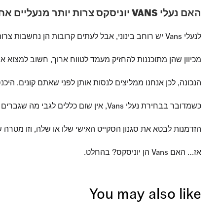
האם נעלי VANS יוניסקס צרות יותר מנעליים אחרות?
לנעלי Vans יש רוחב בינוני, אבל לעתים קרובות הן נחשבות צרות יותר לעומת נעליים אחרות.
מכיוון שהן מתוכננות להחזיק מעמד לטווח ארוך, חשוב למצוא
הנכונה, לכן אנחנו ממליצים לנסות אותן לפני שאתם קונים. היכנסו לחנות Vans הקרובה אליכם כדי לשאול שאלות ולבדוק 
כשמדובר בבחירת נעלי Vans, אין שום כללים לגבי מה שגברים או נשים יכולים לנעול ‒ אתם יכולים לבחור בכל סגנון שהכי מתאים לכם! בתחילת דרכנו, המטרה שלנו הייתה לתת לכל אחד
הזדמנות לבטא את סגנון הסקייט האישי שלו או שלה, וזו מטרה
אז… האם Vans הן יוניסקס? בהחלט.
You may also like