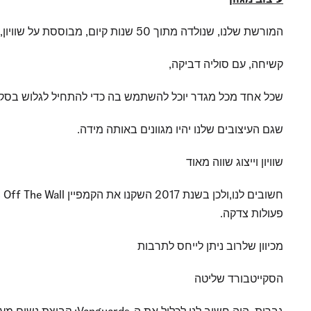
המורשת שלנו, שנולדה מתוך 50 שנות קיום, מבוססת על שוויון, גיוון ונעלי יוניסקס מסוגננות. השקענו שנים בליטוש נעל סקייטבורד נוחה,
קשיחה, עם סוליה דביקה,
שכל אחד מכל מגדר יוכל להשתמש בה כדי להתחיל לגלוש בסקייט
שגם העיצובים שלנו יהיו מגוונים באותה מידה.
שוויון וייצוג שווה מאוד
חשובים לנו,ולכן בשנת 2017 השקנו את הקמפיין This is Off The Wall כדי להראות לעולם עד כמה הלקוחות שלנו מגוונים, וכיצד אנחנו מצדיעים להם דרך
פעולות צדקה.
מכיוון שלרוב ניתן לייחס לתרבות
הסקייטבורד שליטה