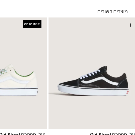
בהזמנה מתחת ל-149 ₪ – משלוח בעלות של 19.90 ₪
עד 5 ימי עסקים מקבלת החשבונית
מוצרים קשורים
*ייתכנו עיכובים בעקבות עומסים
*בכפוף ל
תנאי המשלוחים המלאים כאן
+
+
30%
הנחה
החזרות והחלפות
באמצעות שליח עד הבית ללא עלות או בסניפי הרשת
*בכפוף ל
תנאי ההחזרות וההחלפות המלאים כאן
לי סניקרס Old Skool
נעלי סניקרס Old Skool