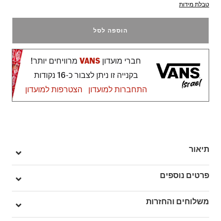
טבלת מידות
הוספה לסל
חברי מועדון
VANS
מרוויחים יותר!
בקנייה זו ניתן לצבור כ-16 נקודות
התחברות למועדון
הצטרפות למועדון
תיאור
הנעל האייקונית שעוררה לחיים את ה-Sidestripe: זוהי נעל ה-Old
פרטים נוספים
Skool.
הנעליים Old Skool היו העיצוב הראשון שלנו שהציג לעולם את ה-
מק"ט: V005WV5QJ
משלוחים והחזרות
Sidestripe המפורסם של Vans – אבל בעבר זה היה שרבוט פשוט
שצייר המייסד פול ואן דורן.