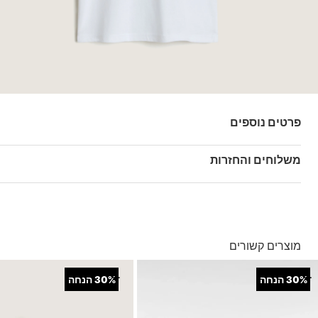
פרטים נוספים
מק"ט: V00PXXWHT
משלוחים והחזרות
בהזמנה מעל ל- 149 ₪ – משלוח חינם.
בהזמנה מתחת ל-149 ₪ – משלוח בעלות של 19.90 ₪
עד 5 ימי עסקים מקבלת החשבונית
מוצרים קשורים
*ייתכנו עיכובים בעקבות עומסים
*בכפוף ל
תנאי המשלוחים המלאים כאן
+
+
30%
הנחה
30%
הנחה
החזרות והחלפות