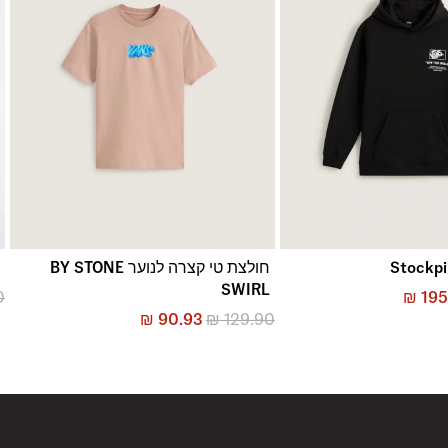
חולצת טי קצרה לנוער BY STONE
ט
SWIRL
0
₪
195
₪
90.93
₪
129.90