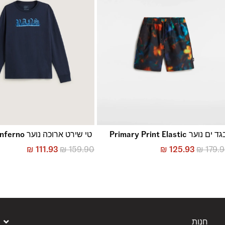
באמצעות שליח עד הבית ללא עלות או בסניפי הרשת
*בכפוף ל
תנאי ההחזרות וההחלפות המלאים כאן
 ים נוער Primary Print Elastic
טי שירט ארוכה נוער Vans Inferno
₪
111.93
₪
159.90
₪
125.93
₪
179.
חנות