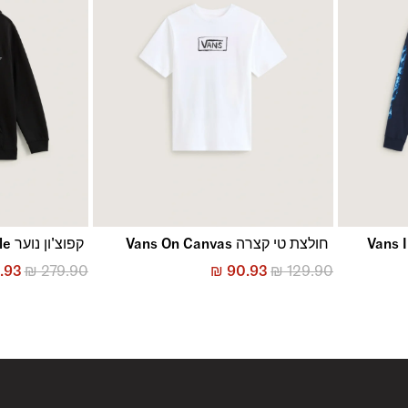
חולצת טי קצרה Vans On Canvas
קפוצ'ון נוער Stockpile
.93
₪
279.90
₪
90.93
₪
129.90