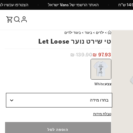
 ש"ח
האתר הרשמי של Vans ישראל
הצטרפו עכשיו ל
>
ילדים
>
ביגוד
>
ביגוד ילדים
טי שירט נוער Let Loose
₪
139.90
₪
97.93
צבע
:
White
בחרו מידה
טבלת מידות
הוספה לסל