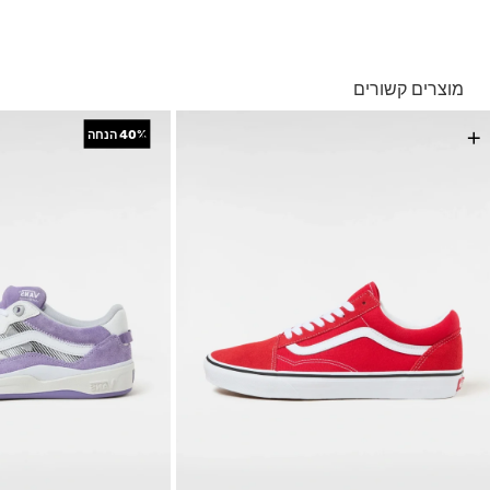
בהזמנה מעל ל- 149 ₪ – משלוח חינם.
בהזמנה מתחת ל-149 ₪ – משלוח בעלות של 19.90 ₪
עד 5 ימי עסקים מקבלת החשבונית
מוצרים קשורים
*ייתכנו עיכובים בעקבות עומסים
*בכפוף ל
תנאי המשלוחים המלאים כאן
+
+
40%
הנחה
החזרות והחלפות
באמצעות שליח עד הבית ללא עלות או בסניפי הרשת
*בכפוף ל
תנאי ההחזרות וההחלפות המלאים כאן