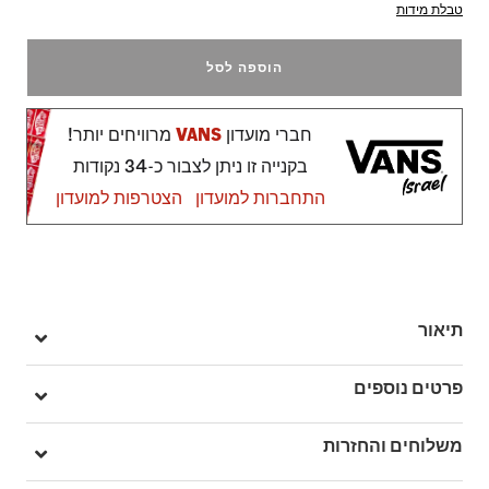
טבלת מידות
הוספה לסל
חברי מועדון
VANS
מרוויחים יותר!
בקנייה זו ניתן לצבור כ-34 נקודות
התחברות למועדון
הצטרפות למועדון
תיאור
מכיוון שאנחנו מאמינים שההרפתקה מתחילה דווקא כשדברים
פרטים נוספים
משתבשים, פיתחנו נעל שלא רק תעמוד במסע אלא גם תישאר נוחה
במצבים הכי לא נוחים.
מק"ט: VA4U1KWHT
משלוחים והחזרות
היא מצוידת בסוליית ביניים UltraCush