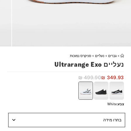
>
גברים
>
נעליים
>
סניקרס נמוכות
נעליים Ultrarange Exo
₪
499.90
₪
349.93
צבע
:
White
בחרו מידה