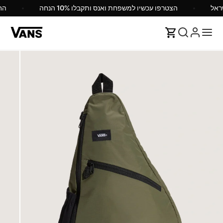
הצטרפו עכשיו למשפחת ואנס ותקבלו 10% הנחה
ה