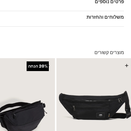
פרטים נוספים
מק"ט: V00Q9AFS8
משלוחים והחזרות
בהזמנה מעל ל- 149 ₪ – משלוח חינם.
בהזמנה מתחת ל-149 ₪ – משלוח בעלות של 19.90 ₪
עד 5 ימי עסקים מקבלת החשבונית
מוצרים קשורים
*ייתכנו עיכובים בעקבות עומסים
*בכפוף ל
תנאי המשלוחים המלאים כאן
+
+
20%
הנחה
החזרות והחלפות
באמצעות שליח עד הבית ללא עלות או בסניפי הרשת
*בכפוף ל
תנאי ההחזרות וההחלפות המלאים כאן