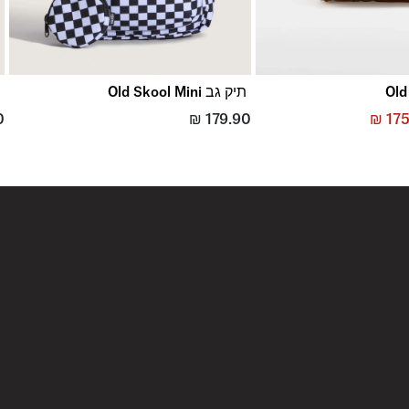
תיק גב Old Skool Mini
ת
0
₪
179.90
₪
175