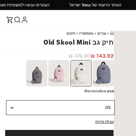
1 ש"ח
האתר הרשמי של Vans ישראל
הצטרפו עכשיו 
>
גברים
>
אקססוריז
>
תיקים
תיק גב Old Skool Mini
₪
179.90
₪
143.92
צבע
:
Marshmallow
OS
טבלת מידות