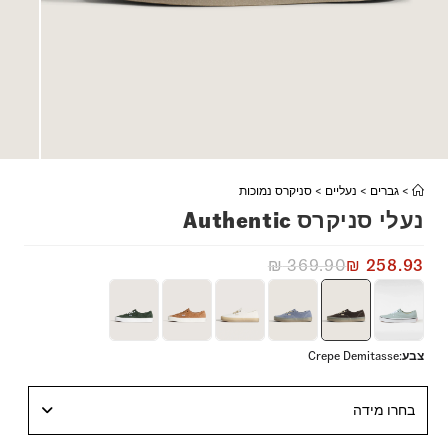
>
גברים
>
נעליים
>
סניקרס נמוכות
נעלי סניקרס Authentic
₪
369.90
₪
258.93
צבע
:
Crepe Demitasse
בחרו מידה